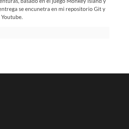
enturas, basado en el juego Monkey Island y
 entrega se encunetra en mi repositorio Git y
a Youtube.